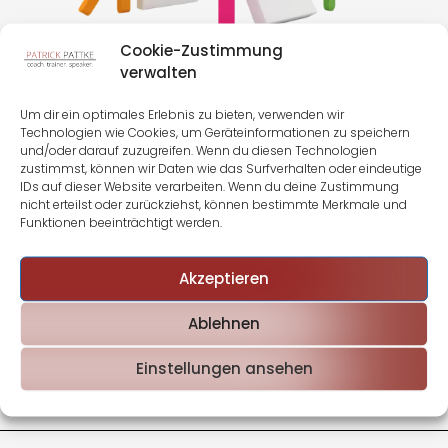
Cookie-Zustimmung
verwalten
Um dir ein optimales Erlebnis zu bieten, verwenden wir
Wann ist
Technologien wie Cookies, um Geräteinformationen zu speichern
und/oder darauf zuzugreifen. Wenn du diesen Technologien
Teamentwicklung
zustimmst, können wir Daten wie das Surfverhalten oder eindeutige
IDs auf dieser Website verarbeiten. Wenn du deine Zustimmung
sinnvoll?
nicht erteilst oder zurückziehst, können bestimmte Merkmale und
Funktionen beeinträchtigt werden.
Teamentwicklung lohnt sich besonders, wenn:
Akzeptieren
ein neues Team aufgebaut wird
Ablehnen
Konflikte oder Spannungen bestehen
Führungskräfte neu in ihre Rolle starten
Einstellungen ansehen
Teams hybrid oder remote zusammenarbeiten
die Zusammenarbeit verbessert werden soll